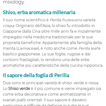
mixology.
Shiso, erba aromatica millenaria
Il suo nome scientifico è
Perilla frutescens
varietà
crispa
. Originario dell’Asia, lo shiso fu introdotto in
Giappone dalla Cina oltre mille anni fa e inizialmente
impiegato nella medicina tradizionale per le sue
proprietà benefiche. Appartenente alla famiglia della
menta (
Lamiaceae
), è noto anche come
Perilla leaf
e
basilico giapponese. Le sue foglie, rugose e dai
contorni frastagliati, lo rendono una delle erbe
aromatiche più caratteristiche della cucina nipponica.
Il sapore della foglia di Perilla
Due sono le principali varietà di shiso: verde e rossa.
Lo
Shiso verde
è il più comune e viene impiegato sia
come erba decorativa e come aromatizzante in
svariati piatti orientali. Il suo sapore è davvero
particolare e difficile da definire in tutte le sue