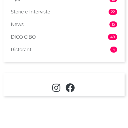
Storie e Interviste
22
News
15
DICO CIBO
48
Ristoranti
4