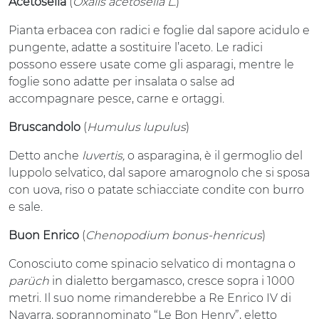
Acetosella
(
Oxalis acetosella L.
)
Pianta erbacea con radici e foglie dal sapore acidulo e
pungente, adatte a sostituire l’aceto. Le radici
possono essere usate come gli asparagi, mentre le
foglie sono adatte per insalata o salse ad
accompagnare pesce, carne e ortaggi.
Bruscandolo
(
Humulus lupulus
)
Detto anche
luvertis,
o asparagina, è il germoglio del
luppolo selvatico, dal sapore amarognolo che si sposa
con uova, riso o patate schiacciate condite con burro
e sale.
Buon Enrico
(
Chenopodium bonus-henricus
)
Conosciuto come spinacio selvatico di montagna o
parüch
in dialetto bergamasco, cresce sopra i 1000
metri. Il suo nome rimanderebbe a Re Enrico IV di
Navarra, soprannominato “Le Bon Henry”, eletto