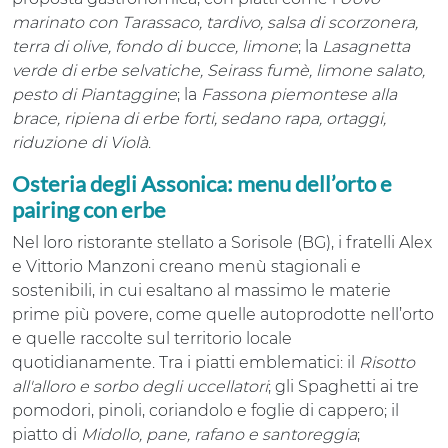
marinato con Tarassaco, tardivo, salsa di scorzonera,
terra di olive, fondo di bucce, limone
; la
Lasagnetta
verde di erbe selvatiche, Seirass fumè, limone salato,
pesto di Piantaggine
; la
Fassona piemontese alla
brace, ripiena di erbe forti, sedano rapa, ortaggi,
riduzione di Violà
.
Osteria degli Assonica: menu dell’orto e
pairing con erbe
Nel loro ristorante stellato a Sorisole (BG), i fratelli Alex
e Vittorio Manzoni creano menù stagionali e
sostenibili, in cui esaltano al massimo le materie
prime più povere, come quelle autoprodotte nell’orto
e quelle raccolte sul territorio locale
quotidianamente. Tra i piatti emblematici: il
Risotto
all'alloro e sorbo degli uccellatori
; gli Spaghetti ai tre
pomodori, pinoli, coriandolo e foglie di cappero; il
piatto di
Midollo, pane, rafano e santoreggia
;