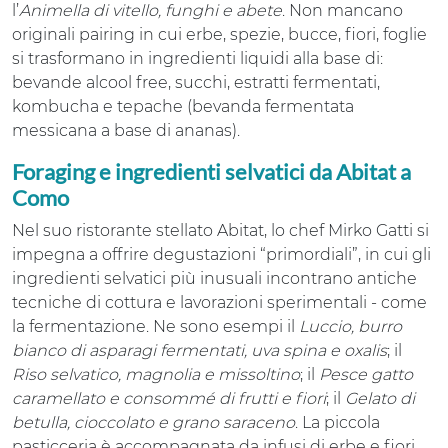
l’
Animella di vitello, funghi e abete
. Non mancano
originali pairing in cui erbe, spezie, bucce, fiori, foglie
si trasformano in ingredienti liquidi alla base di:
bevande alcool free, succhi, estratti fermentati,
kombucha e tepache (bevanda fermentata
messicana a base di ananas).
Foraging e ingredienti selvatici da Abitat a
Como
Nel suo ristorante stellato Abitat, lo chef Mirko Gatti si
impegna a offrire degustazioni “primordiali”, in cui gli
ingredienti selvatici più inusuali incontrano antiche
tecniche di cottura e lavorazioni sperimentali - come
la fermentazione. Ne sono esempi il
Luccio, burro
bianco di asparagi fermentati, uva spina e oxalis
; il
Riso selvatico, magnolia e missoltino
; il
Pesce gatto
caramellato e consommé di frutti e fiori
; il
Gelato di
betulla, cioccolato e grano saraceno
. La piccola
pasticceria è accompagnata da infusi di erbe e fiori